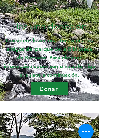
Haz una donación
Considere hacer una donación a los
amigos del parque de la Biblioteca
de Boquete. Para obtener
información sobre cómo hacerlo, siga
el enlace a continuación.
Donar