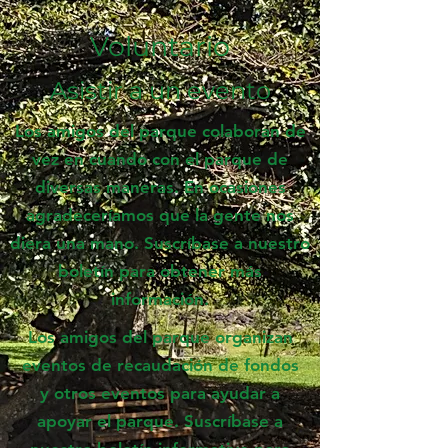
Voluntario
Asistir a un evento
Los amigos del parque colaboran de
vez en cuando con el parque de
diversas maneras. En ocasiones
agradeceríamos que la gente nos
diera una mano. Suscríbase a nuestro
boletín para obtener más
información.
Los amigos del parque organizan
eventos de recaudación de fondos
y otros eventos para ayudar a
apoyar el parque. Suscríbase a