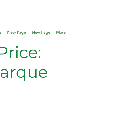
e
New Page
New Page
More
rice:
parque