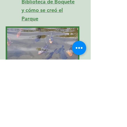
Biblioteca de Boquete
y cómo se creó el
Parque
Cómo puedes ayudar a
que el parque crezca y
prospere