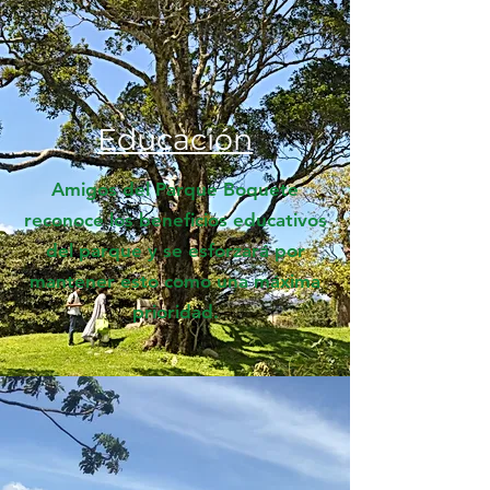
Educación
Amigos del Parque Boquete
reconoce los beneficios educativos
del parque y se esforzará por
mantener esto como una máxima
prioridad.